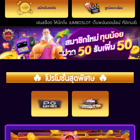
สมัครรับเครดิต
ดูหนังออนไลน์
เล่นสล็อต ให้นึกถึง JUMBOSLOT เว็บพนันออนไลน์ ที่มีเกมส์สล็อต
🔥 โปรโมชั่นสุดพิเศษ 🔥