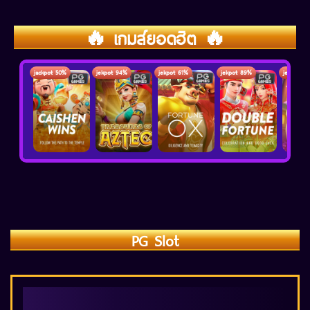
🔥 เกมส์ยอดฮิต 🔥
jackpot 50%
jekpot 94%
jekpot 61%
jekpot 89%
jekpot 8
PG Slot