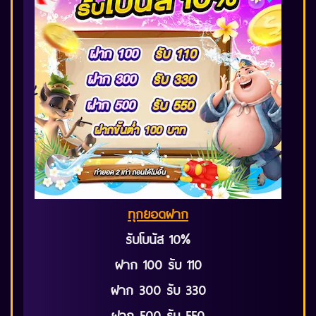
ทุกยอดฝาก
รับโบนัส 10%
ฝาก 100 รับ 110
ฝาก 300 รับ 330
ฝาก 500 รับ 550