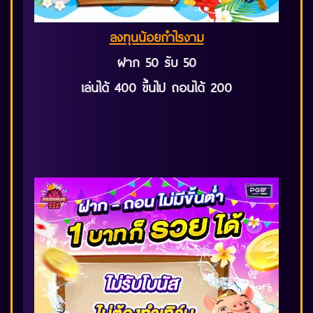
ลงทุนน้อยกำไรงาม
ฝาก 50 รับ 50
เล่นได้ 400 ขึ้นไป ถอนได้ 200